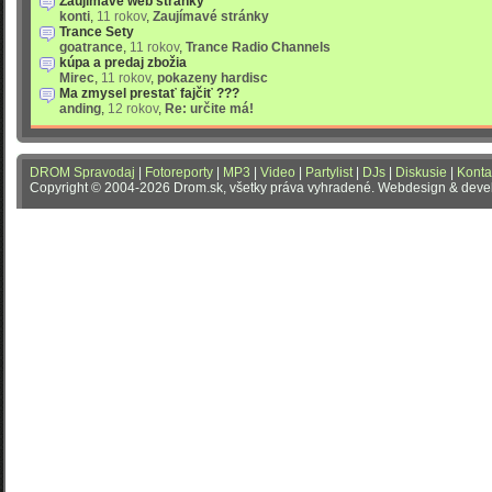
Zaujímavé web stránky
konti
,
11 rokov
,
Zaujímavé stránky
Trance Sety
goatrance
,
11 rokov
,
Trance Radio Channels
kúpa a predaj zbožia
Mirec
,
11 rokov
,
pokazeny hardisc
Ma zmysel prestať fajčiť ???
anding
,
12 rokov
,
Re: určite má!
DROM Spravodaj
|
Fotoreporty
|
MP3
|
Video
|
Partylist
|
DJs
|
Diskusie
|
Konta
Copyright © 2004-2026 Drom.sk, všetky práva vyhradené. Webdesign & dev