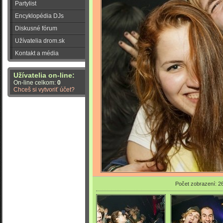
Partylist
Encyklopédia DJs
Diskusné fórum
Užívatelia drom.sk
Kontakt a média
Užívatelia on-line:
On-line celkom:
0
Chceš si vytvoriť účet?
Počet zobrazení: 2