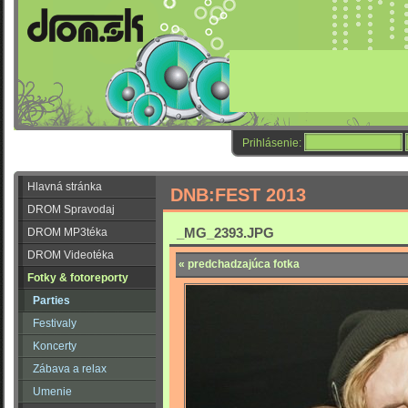
Prihlásenie:
Hlavná stránka
DNB:FEST 2013
DROM Spravodaj
_MG_2393.JPG
DROM MP3téka
DROM Videotéka
« predchadzajúca fotka
Fotky & fotoreporty
Parties
Festivaly
Koncerty
Zábava a relax
Umenie