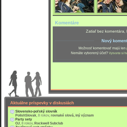
Komentáre
Zatiaľ bez komentára, 
Nový koment
Možnosť komentovať majú len
Nemáte vytvorený účet?
Vytvorte si h
Aktuálne príspevky v diskusiách
Slovensko-poľský slovník
PolishSlovak
,
8 rokov
,
rovnaké slová, iný význam
Party sety
OJ
,
8 rokov
,
Rockwell Subclub