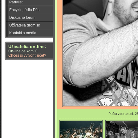
Partylist
Encyklopédia DJs
Diskusné fórum
Užívatelia drom.sk
Kontakt a média
Užívatelia on-line:
On-line celkom:
0
Chceš si vytvoriť účet?
Počet zobrazení: 2