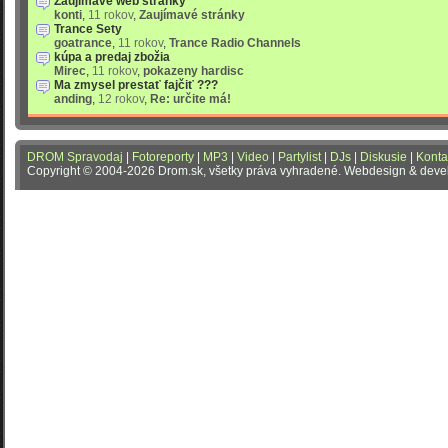
Zaujímavé web stránky
konti
,
11 rokov
,
Zaujímavé stránky
Trance Sety
goatrance
,
11 rokov
,
Trance Radio Channels
kúpa a predaj zbožia
Mirec
,
11 rokov
,
pokazeny hardisc
Ma zmysel prestať fajčiť ???
anding
,
12 rokov
,
Re: určite má!
DROM Spravodaj
|
Fotoreporty
|
MP3
|
Video
|
Partylist
|
DJs
|
Diskusie
|
Konta
Copyright © 2004-2026 Drom.sk, všetky práva vyhradené. Webdesign & dev