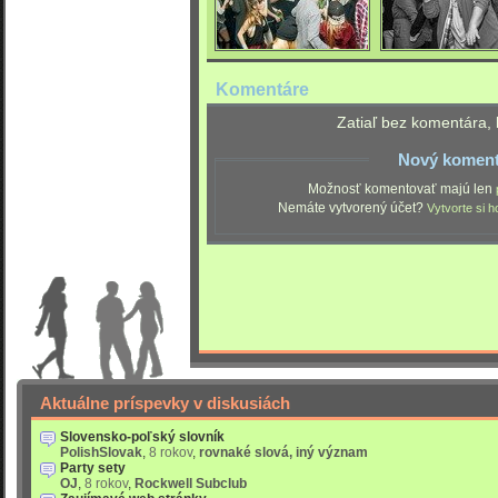
Komentáre
Zatiaľ bez komentára, 
Nový koment
Možnosť komentovať majú len
Nemáte vytvorený účet?
Vytvorte si h
Aktuálne príspevky v diskusiách
Slovensko-poľský slovník
PolishSlovak
,
8 rokov
,
rovnaké slová, iný význam
Party sety
OJ
,
8 rokov
,
Rockwell Subclub