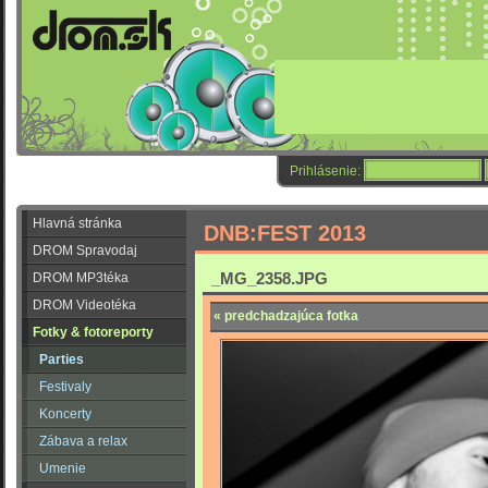
Prihlásenie:
Hlavná stránka
DNB:FEST 2013
DROM Spravodaj
_MG_2358.JPG
DROM MP3téka
DROM Videotéka
« predchadzajúca fotka
Fotky & fotoreporty
Parties
Festivaly
Koncerty
Zábava a relax
Umenie