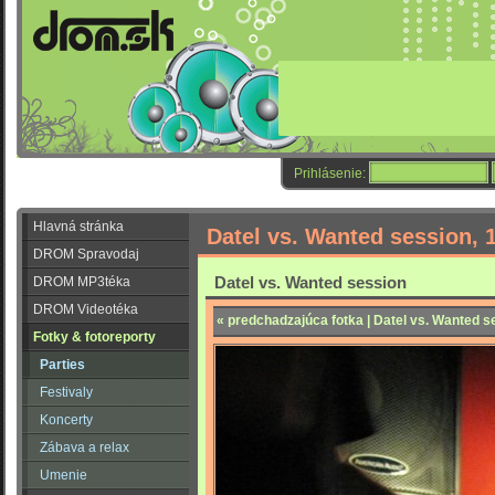
Prihlásenie:
Hlavná stránka
Datel vs. Wanted session, 
DROM Spravodaj
Datel vs. Wanted session
DROM MP3téka
DROM Videotéka
« predchadzajúca fotka | Datel vs. Wanted s
Fotky & fotoreporty
Parties
Festivaly
Koncerty
Zábava a relax
Umenie