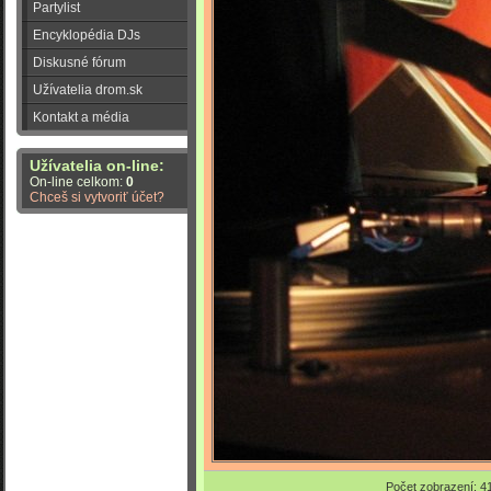
Partylist
Encyklopédia DJs
Diskusné fórum
Užívatelia drom.sk
Kontakt a média
Užívatelia on-line:
On-line celkom:
0
Chceš si vytvoriť účet?
Počet zobrazení: 4