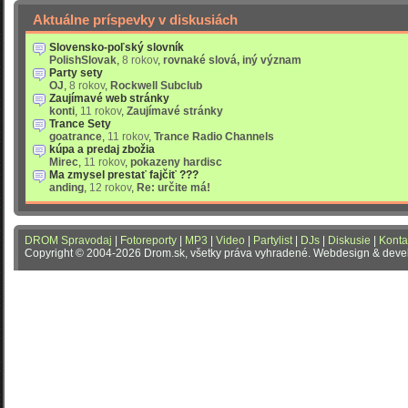
Aktuálne príspevky v diskusiách
Slovensko-poľský slovník
PolishSlovak
,
8 rokov
,
rovnaké slová, iný význam
Party sety
OJ
,
8 rokov
,
Rockwell Subclub
Zaujímavé web stránky
konti
,
11 rokov
,
Zaujímavé stránky
Trance Sety
goatrance
,
11 rokov
,
Trance Radio Channels
kúpa a predaj zbožia
Mirec
,
11 rokov
,
pokazeny hardisc
Ma zmysel prestať fajčiť ???
anding
,
12 rokov
,
Re: určite má!
DROM Spravodaj
|
Fotoreporty
|
MP3
|
Video
|
Partylist
|
DJs
|
Diskusie
|
Konta
Copyright © 2004-2026 Drom.sk, všetky práva vyhradené. Webdesign & dev