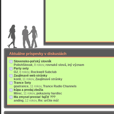
Aktuálne príspevky v diskusiách
Slovensko-poľský slovník
PolishSlovak
,
8 rokov
,
rovnaké slová, iný význam
Party sety
OJ
,
8 rokov
,
Rockwell Subclub
Zaujímavé web stránky
konti
,
11 rokov
,
Zaujímavé stránky
Trance Sety
goatrance
,
11 rokov
,
Trance Radio Channels
kúpa a predaj zbožia
Mirec
,
11 rokov
,
pokazeny hardisc
Ma zmysel prestať fajčiť ???
anding
,
12 rokov
,
Re: určite má!