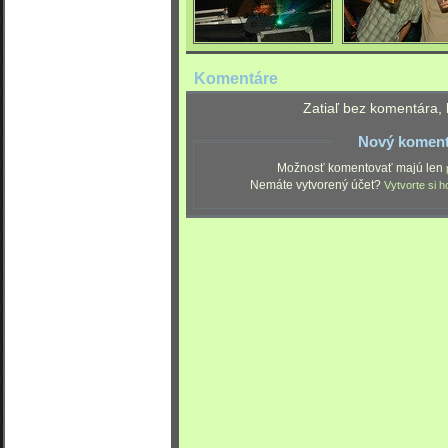
Komentáre
Zatiaľ bez komentára, 
Nový koment
Možnosť komentovať majú len
Nemáte vytvorený účet?
Vytvorte si h