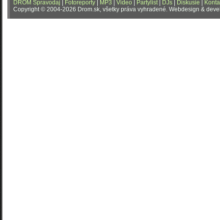
DROM Spravodaj
|
Fotoreporty
|
MP3
|
Video
|
Partylist
|
DJs
|
Diskusie
|
Konta
Copyright © 2004-2026 Drom.sk, všetky práva vyhradené. Webdesign & dev