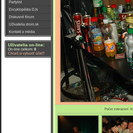
Partylist
Encyklopédia DJs
Diskusné fórum
Užívatelia drom.sk
Kontakt a média
Užívatelia on-line:
On-line celkom:
0
Chceš si vytvoriť účet?
Počet zobrazení: 4