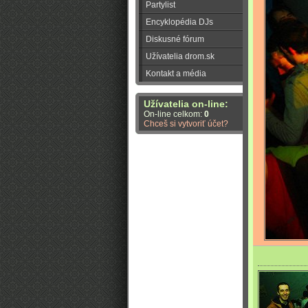
Partylist
Encyklopédia DJs
Diskusné fórum
Užívatelia drom.sk
Kontakt a média
Užívatelia on-line:
On-line celkom:
0
Chceš si vytvoriť účet?