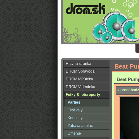
Hlavná stránka
Beat Pu
DROM Spravodaj
Beat Pump
DROM MP3téka
DROM Videotéka
« predchadz
Fotky & fotoreporty
Parties
Festivaly
Koncerty
Zábava a relax
Umenie