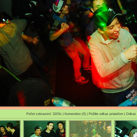
Počet zobrazení: 3203x |
Komentáre (0)
|
Pošlite odkaz priateľom
|
Odkaz 