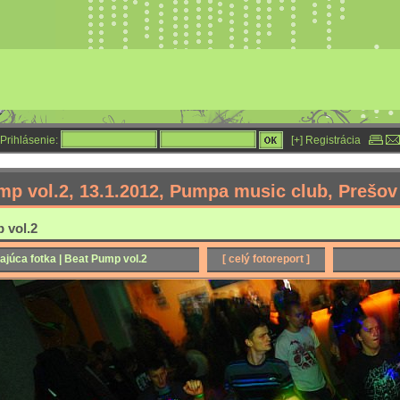
Prihlásenie:
[+] Registrácia
mp vol.2, 13.1.2012, Pumpa music club, Prešov
 vol.2
ajúca fotka | Beat Pump vol.2
[ celý fotoreport ]