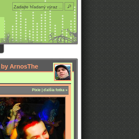
 by ArnosThe­
Pixie | ďalšia fotka »