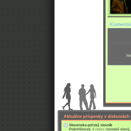
Komentá
Ne
Aktuálne príspevky v diskusiách
Slovensko-poľský slovník
PolishSlovak
,
8 rokov
,
rovnaké slová,