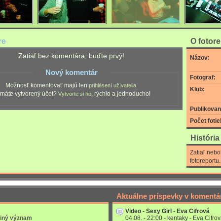
re
O fotor
Zatiaľ bez komentára, buďte prvý!
Názov:
Nový komentár
Fotograf:
Možnosť komentovať majú len
.
prihlásení užívatelia
Klub:
máte vytvorený účet?
, rýchlo a jednoducho!
Vytvorte si ho
Publikovan
Počet fotie
Históri
Zatiaľ nebo
fotoreportu.
Aktuálne príspevky v komentá
Video - Sexy Girl - Eva Cifrová
 iný význam
04.08. - 22:00 - kentaky - Eva Cifrov