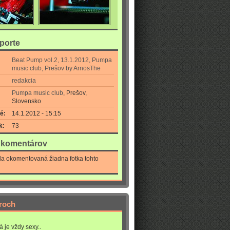
eporte
Beat Pump vol.2, 13.1.2012, Pumpa
music club, Prešov by ArnosThe­
redakcia
Pumpa music club
, Prešov,
Slovensko
é:
14.1.2012 - 15:15
k:
73
a komentárov
la okomentovaná žiadna fotka tohto
roch
á je vždy sexy..