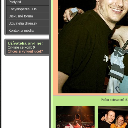
Partylist
Encyklopédia DJs
Diskusné fórum
Užívatelia drom.sk
Kontakt a média
Užívatelia on-line:
On-line celkom:
0
Chceš si vytvoriť účet?
Počet zobrazení: 5