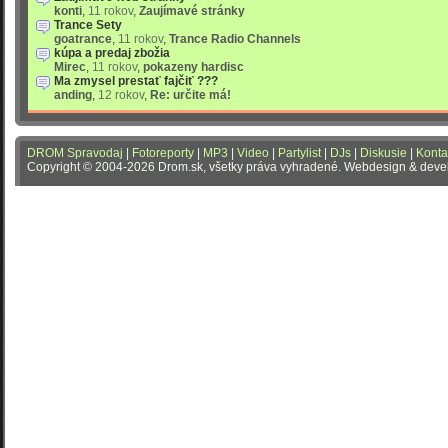
konti
,
11 rokov
,
Zaujímavé stránky
Trance Sety
goatrance
,
11 rokov
,
Trance Radio Channels
kúpa a predaj zbožia
Mirec
,
11 rokov
,
pokazeny hardisc
Ma zmysel prestať fajčiť ???
anding
,
12 rokov
,
Re: určite má!
DROM Spravodaj
|
Fotoreporty
|
MP3
|
Video
|
Partylist
|
DJs
|
Diskusie
|
Konta
Copyright © 2004-2026 Drom.sk, všetky práva vyhradené. Webdesign & dev