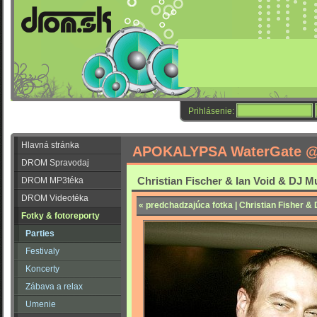
Prihlásenie:
Hlavná stránka
APOKALYPSA WaterGate @ 
DROM Spravodaj
Christian Fischer & Ian Void & DJ 
DROM MP3téka
DROM Videotéka
« predchadzajúca fotka | Christian Fisher & D
Fotky & fotoreporty
Parties
Festivaly
Koncerty
Zábava a relax
Umenie