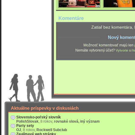
Komentáre
Zatiaľ bez komentára, 
Nový koment
Možnosť komentovať majú len
Nemáte vytvorený účet?
Vytvorte si h
Aktuálne príspevky v diskusiách
Slovensko-poľský slovník
PolishSlovak
,
8 rokov
,
rovnaké slová, iný význam
Party sety
OJ
,
8 rokov
,
Rockwell Subclub
Zaujímavé web stránky