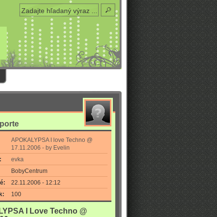
eporte
APOKALYPSA I love Techno @
17.11.2006 - by Evelin
:
evka
BobyCentrum
é:
22.11.2006 - 12:12
k:
100
YPSA I Love Techno @