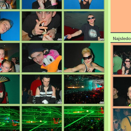
0/4696
0/4699
0/4745
0/4726
Najsledo
0/4708
0/4676
0/4701
0/4663
0/4687
0/4625