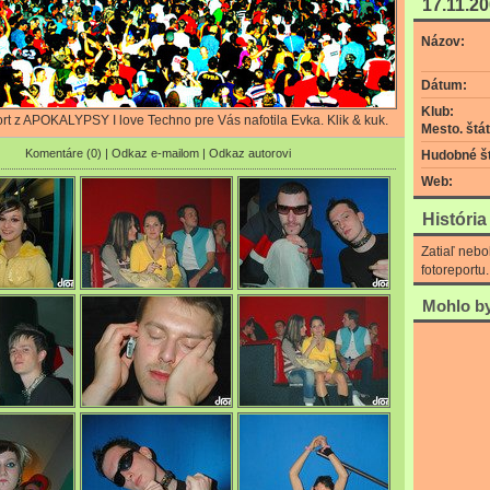
17.11.2
Názov:
Dátum:
Klub:
ort z APOKALYPSY I love Techno pre Vás nafotila Evka. Klik & kuk.
Mesto. štát
Komentáre (0)
|
Odkaz e-mailom
|
Odkaz autorovi
Hudobné št
Web:
Históri
Zatiaľ nebo
fotoreportu.
Mohlo by 
0/4730
0/4741