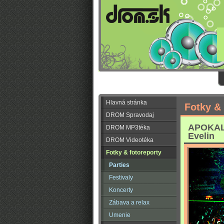
Hlavná stránka
Fotky & 
DROM Spravodaj
APOKALY
DROM MP3téka
Evelin
DROM Videotéka
Fotky & fotoreporty
Parties
Festivaly
Koncerty
Zábava a relax
Umenie