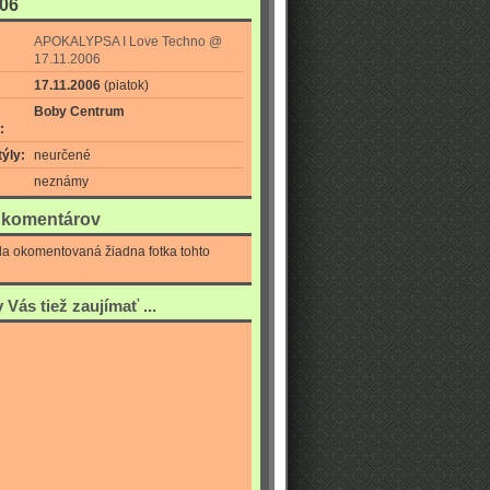
006
APOKALYPSA I Love Techno @
17.11.2006
17.11.2006
(piatok)
Boby Centrum
:
ýly:
neurčené
neznámy
a komentárov
la okomentovaná žiadna fotka tohto
Vás tiež zaujímať ...