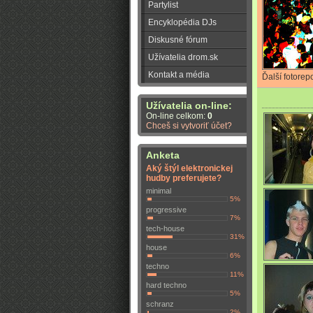
Partylist
Encyklopédia DJs
Diskusné fórum
Užívatelia drom.sk
Kontakt a média
Ďalší fotorep
Užívatelia on-line:
On-line celkom:
0
Chceš si vytvoriť účet?
Anketa
Aký štýl elektronickej
hudby preferujete?
minimal
5%
progressive
7%
tech-house
31%
house
0/4700
6%
techno
11%
hard techno
5%
schranz
2%