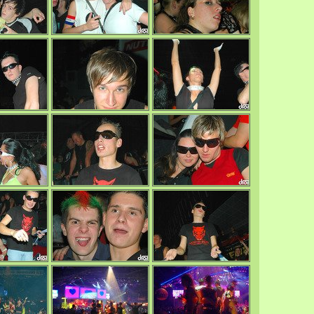
0/4695
0/4743
0/4711
0/4688
0/4696
0/4693
0/4683
0/4659