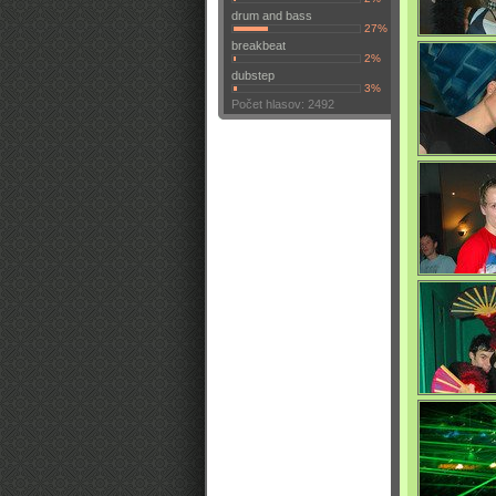
drum and bass
0/4735
27%
breakbeat
2%
dubstep
3%
Počet hlasov: 2492
0/4698
0/4747
0/4719
0/4739