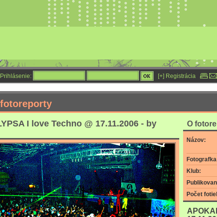
Prihlásenie:
[+] Registrácia
fotoreporty
PSA I love Techno @ 17.11.2006 - by
O fotor
Názov:
Fotografka
Klub:
Publikovan
Počet fotie
APOKAL