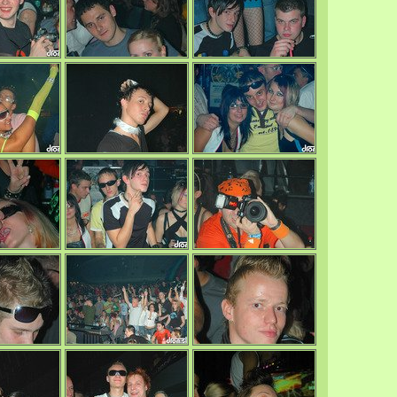
0/4730
0/4748
0/4683
0/4726
0/4675
0/4681
0/4745
0/4687