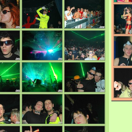
0/4695
0/4703
0/4723
0/4636
0/4686
0/4723
0/4740
0/4701